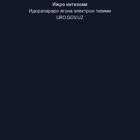
Ижро интизоми
Идоралараро ягона электрон тизими
IJRO.GOV.UZ